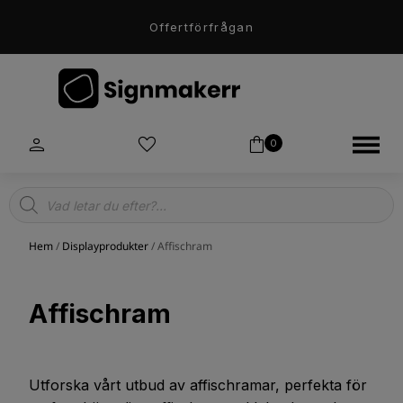
Offertförfrågan
0
Products
search
Hem
/
Displayprodukter
/ Affischram
Affischram
Utforska vårt utbud av affischramar, perfekta för