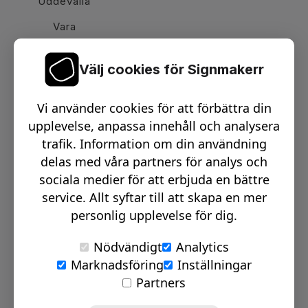
Uddevalla
Vara
Välj cookies för Signmakerr
Växel telefon:
0512-15900
Vi använder cookies för att förbättra din
Email:
info@signmakerr.se
upplevelse, anpassa innehåll och analysera
trafik. Information om din användning
delas med våra partners för analys och
PSST, HÄNG MED PÅ VÅR RESA!
sociala medier för att erbjuda en bättre
service. Allt syftar till att skapa en mer
personlig upplevelse för dig.
Nödvändigt
Analytics
Marknadsföring
Inställningar
© Signmakerr 2022 - 2026
Partners
Integritetspolicy