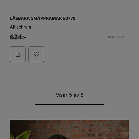
LÅSBARA SNÄPPRAMAR 50×70
Affischram
624:-
Art.03-0026
Visar
5
av
5