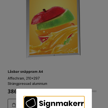
Låsbar snäppram A4
Affischram, 210x297
Strängpressad aluminium
386:-
Art.03-0060