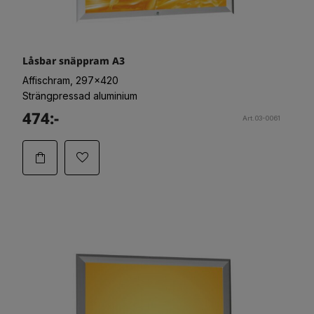
Låsbar snäppram A3
Affischram, 297x420
Strängpressad aluminium
474:-
Art.03-0061