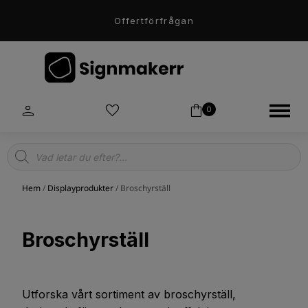
Offertförfrågan
0
Products
search
Hem
/
Displayprodukter
/ Broschyrställ
Broschyrställ
Utforska vårt sortiment av broschyrställ,