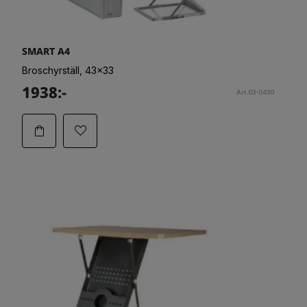
SMART A4
Broschyrställ, 43x33
1938:-
Art.03-0430