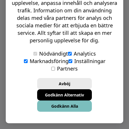
upplevelse, anpassa innehåll och analysera
trafik. Information om din användning
delas med våra partners för analys och
sociala medier för att erbjuda en bättre
Besök oss här
service. Allt syftar till att skapa en mer
personlig upplevelse för dig.
Göteborg - City
Trollhättan
Nödvändigt
Analytics
Marknadsföring
Inställningar
Uddevalla
Partners
Vara
Avböj
Godkänn Alternativ
Växel telefon:
0512-15900
Godkänn Alla
Email:
info@signmakerr.se