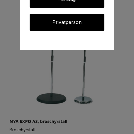
Privatperson
NYA EXPO A3, broschyrställ
Broschyrställ