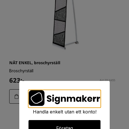
NÄT ENKEL, broschyrställ
Broschyrställ
623:-
Art.03-0455
Handla enkelt utan ett konto!
Företag