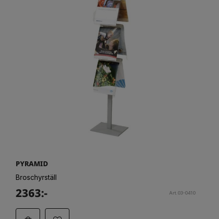
PYRAMID
Broschyrställ
2363:-
Art.03-0410