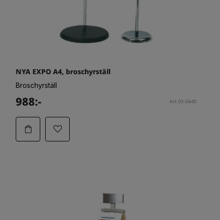
NYA EXPO A4, broschyrställ
Broschyrställ
988:-
Art.03-0445