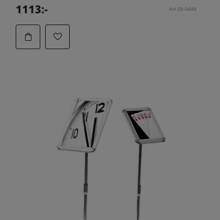
1113:-
Art.03-0446