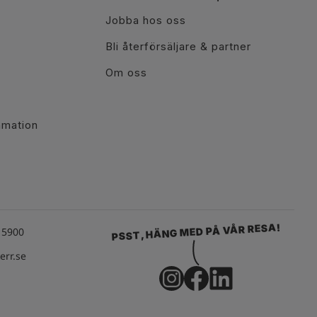
Jobba hos oss
Bli återförsäljare & partner
Om oss
r
amation
PSST, HÄNG MED PÅ VÅR RESA!
15900
rr.se