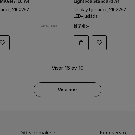
 MAGNETIC A4
Lightbox Standard A4
slådor, 210x297
Display Ljuslådor, 210x297
LED-ljuslåda
874:-
Art.03-1010
Visar
16
av
19
Visa mer
Ditt signmakerr
Kundservice