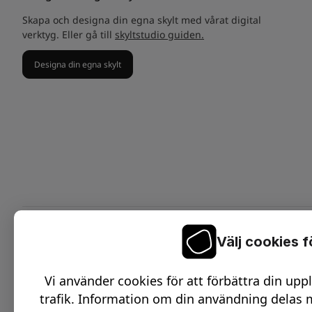
Skapa och designa din egna skylt med vårat digital
verktyg. Eller gå till
skyltstudio guiden.
Designa din egna skylt
Välj cookies 
On
C
Vi använder cookies för att förbättra din upp
O
trafik. Information om din användning delas m
D