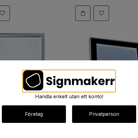
Handla enkelt utan ett konto!
Företag
Privatperson
ox Outdoor A1
LIGHTBOX MAGNETIC 50x70
slådor, 594x841
Display Ljuslådor, 500x700