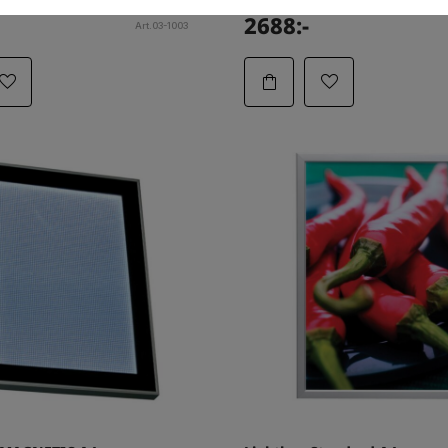
2688:-
Art.03-1003