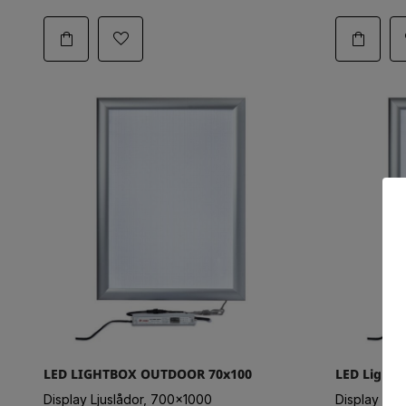
LED LIGHTBOX OUTDOOR 70x100
LED Lightb
Display Ljuslådor, 700x1000
Display Lju