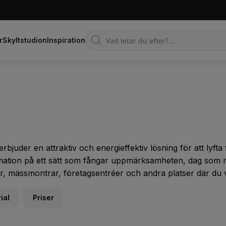
Products
r
Skyltstudion
Inspiration
search
bjuder en attraktiv och energieffektiv lösning för att lyfta 
ation på ett sätt som fångar uppmärksamheten, dag som nat
er, mässmontrar, företagsentréer och andra platser där du vi
ial
Priser