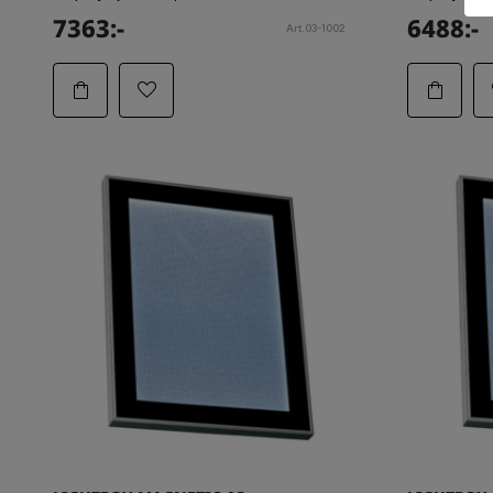
7363:-
6488:-
Art.03-1002