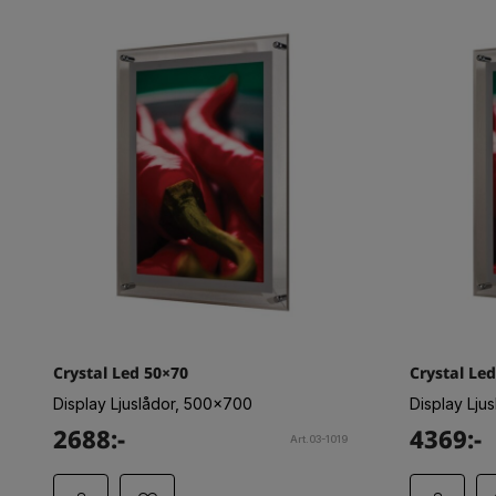
Crystal Led 50×70
Crystal Le
Display Ljuslådor, 500x700
Display Lju
2688:-
4369:-
Art.03-1019