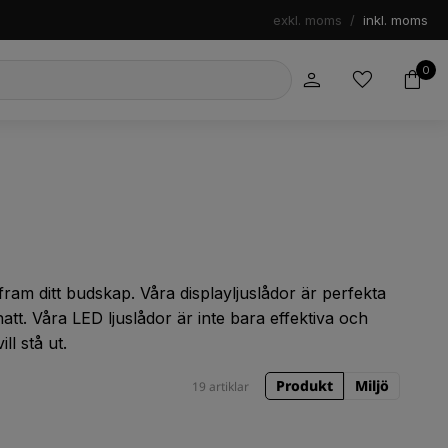
exkl. moms
/
inkl. moms
0
fram ditt budskap. Våra displayljuslådor är perfekta
t. Våra LED ljuslådor är inte bara effektiva och
ll stå ut.
Produkt
Miljö
19 artiklar