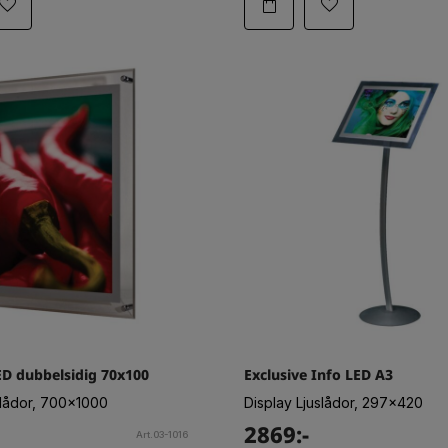
D dubbelsidig 70x100
Exclusive Info LED A3
slådor, 700x1000
Display Ljuslådor, 297x420
2869:-
Art.03-1016