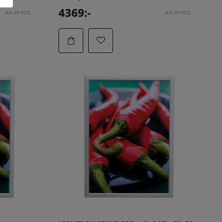
4369:-
Art.03-1012
Art.03-1013