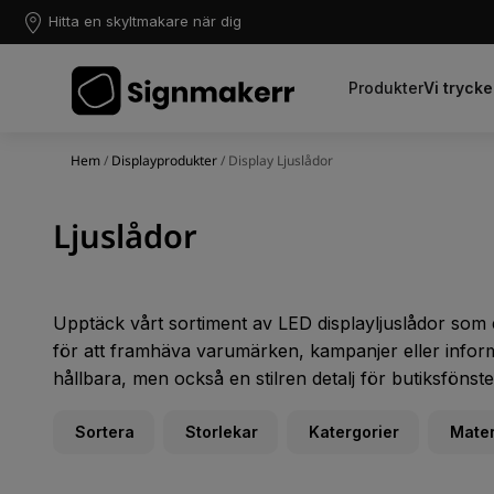
Hitta en skyltmakare när dig
Produkter
Vi trycke
Hem
/
Displayprodukter
/ Display Ljuslådor
Ljuslådor
Upptäck vårt sortiment av LED displayljuslådor som er
för att framhäva varumärken, kampanjer eller inform
hållbara, men också en stilren detalj för butiksfönst
Sortera
Storlekar
Katergorier
Mater