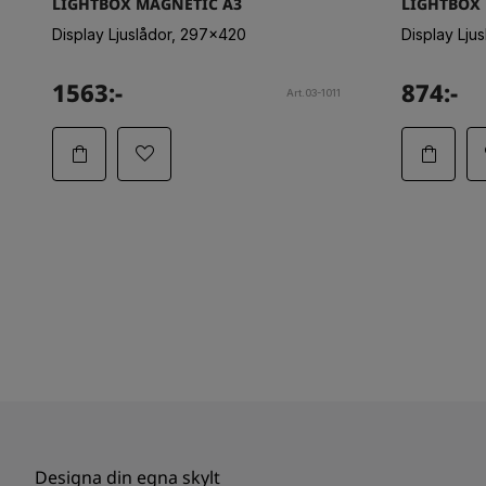
LIGHTBOX MAGNETIC A3
LIGHTBOX
Display Ljuslådor, 297x420
Display Lju
1563:-
874:-
Art.03-1011
Designa din egna skylt