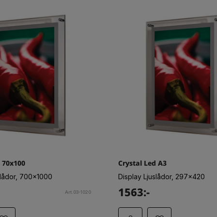
d 70x100
Crystal Led A3
slådor, 700x1000
Display Ljuslådor, 297x420
1563:-
Art.03-1020