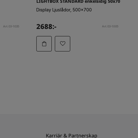
LIGHTBOX STANDARD enkelsidig 50x70
Display Ljuslådor, 500x700
2688:-
Art.03-1035
Art.03-1005
Karriär & Partnerskap