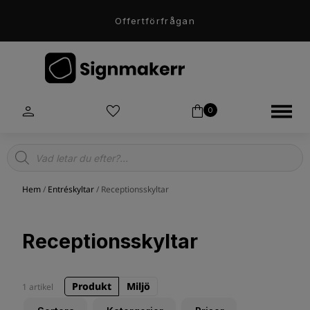
Offertförfrågan
0
Products
search
Hem
/
Entréskyltar
/ Receptionsskyltar
Receptionsskyltar
Produkt
Miljö
1 artikel