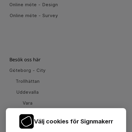
Online möte - Design
Online möte - Survey
Besök oss här
Göteborg - City
Trollhättan
Uddevalla
Vara
Välj cookies för Signmakerr
Växel telefon:
0512-15900