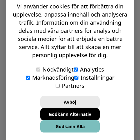
Vi använder cookies för att förbättra din
Email:
info@signmakerr.se
upplevelse, anpassa innehåll och analysera
trafik. Information om din användning
delas med våra partners för analys och
PSST, HÄNG MED PÅ VÅR RESA!
sociala medier för att erbjuda en bättre
service. Allt syftar till att skapa en mer
personlig upplevelse för dig.
Nödvändigt
Analytics
Marknadsföring
Inställningar
© Signmakerr 2022 - 2026
Partners
Integritetspolicy
Cookiepolicy
Avböj
Ansvarsfullt avslöjandepolicy
Godkänn Alternativ
Inställningar för Cookies
Godkänn Alla
Bolagsinformation
Köp- & leveransvillkor