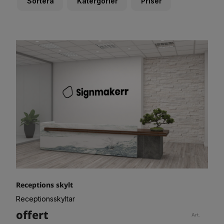
Sortera
Katergorier
Priser
Receptions skylt
Receptionsskyltar
offert
Art.