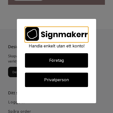
Handla enkelt utan ett konto!
Designa din egna skylt
Skapa och designa din egna skylt med vårat digital
Företag
verktyg. Eller gå till
skyltstudio guiden.
Designa din egna skylt
Privatperson
Ditt signmakerr
Logga in
Spåra order