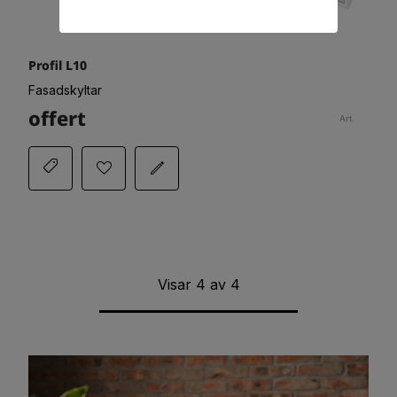
Profil L10
Fasadskyltar
offert
Art.
Visar
4
av
4