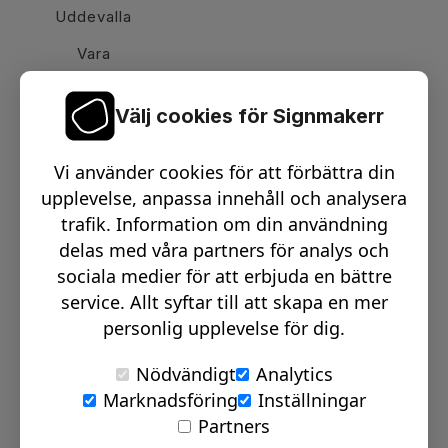
Uddevalla
Vara
Välj cookies för Signmakerr
Växel telefon:
0512-15900
Vi använder cookies för att förbättra din
Email:
info@signmakerr.se
upplevelse, anpassa innehåll och analysera
trafik. Information om din användning
delas med våra partners för analys och
PSST, HÄNG MED PÅ VÅR RESA!
sociala medier för att erbjuda en bättre
service. Allt syftar till att skapa en mer
personlig upplevelse för dig.
Nödvändigt
Analytics
Marknadsföring
Inställningar
© Signmakerr 2022 - 2026
Partners
Integritetspolicy