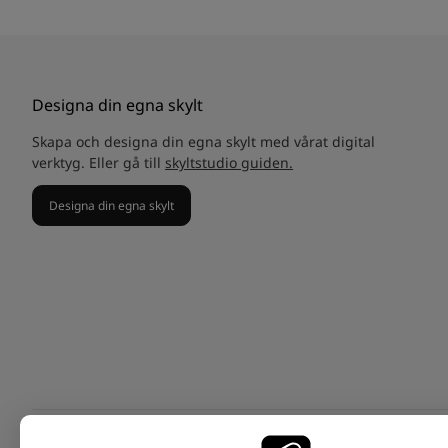
Designa din egna skylt
Skapa och designa din egna skylt med vårat digital
verktyg. Eller gå till
skyltstudio guiden.
Designa din egna skylt