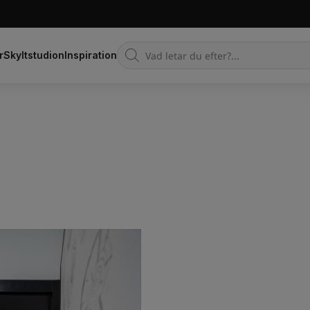
Products
r
Skyltstudion
Inspiration
search