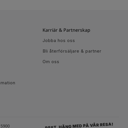
Karriär & Partnerskap
Jobba hos oss
Bli återförsäljare & partner
Om oss
r
amation
PSST, HÄNG MED PÅ VÅR RESA!
15900