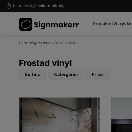
Hitta en skyltmakare när dig
Produkter
Vi trycke
Hem
/
Vinylmaterial
/ Frostad vinyl
Frostad vinyl
Sortera
Katergorier
Priser