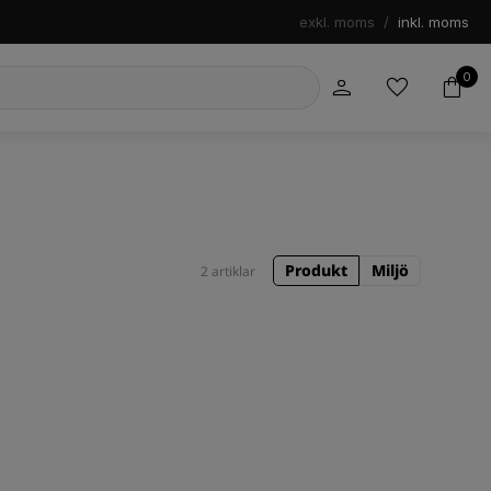
exkl. moms
/
inkl. moms
0
Produkt
Miljö
2 artiklar