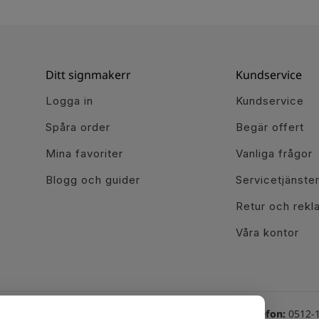
Ditt signmakerr
Kundservice
Logga in
Kundservice
Spåra order
Begär offert
Mina favoriter
Vanliga frågor
Blogg och guider
Servicetjänste
Retur och rekl
Våra kontor
Växel telefon:
0512-