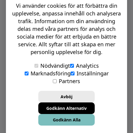
Vi använder cookies för att förbättra din
Email:
info@signmakerr.se
upplevelse, anpassa innehåll och analysera
trafik. Information om din användning
delas med våra partners för analys och
PSST, HÄNG MED PÅ VÅR RESA!
sociala medier för att erbjuda en bättre
service. Allt syftar till att skapa en mer
personlig upplevelse för dig.
Nödvändigt
Analytics
Marknadsföring
Inställningar
© Signmakerr 2022 - 2026
Partners
Integritetspolicy
Cookiepolicy
Avböj
Ansvarsfullt avslöjandepolicy
Godkänn Alternativ
Inställningar för Cookies
Godkänn Alla
Bolagsinformation
Köp- & leveransvillkor