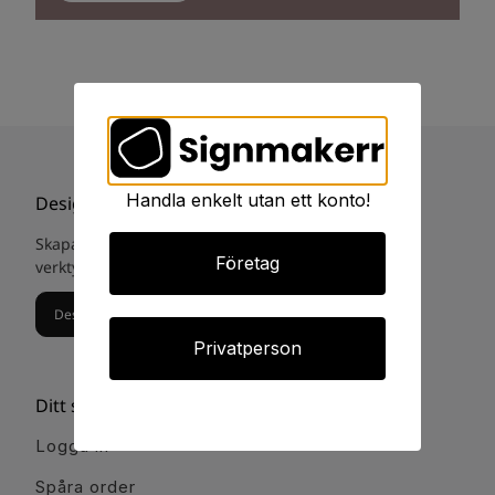
Handla enkelt utan ett konto!
Designa din egna skylt
Skapa och designa din egna skylt med vårat digital
Företag
verktyg. Eller gå till
skyltstudio guiden.
Designa din egna skylt
Privatperson
Ditt signmakerr
Logga in
Spåra order