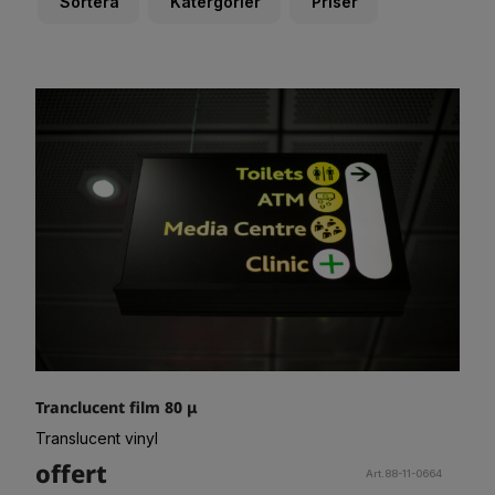
Sortera
Katergorier
Priser
Tranclucent film 80 μ
Translucent vinyl
offert
Art.88-11-0664