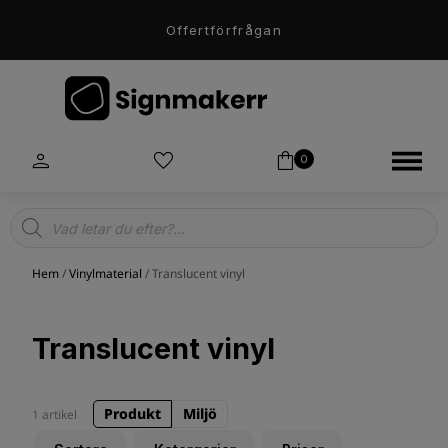
Offertförfrågan
0
Products
search
Hem
/
Vinylmaterial
/ Translucent vinyl
Translucent vinyl
Produkt
Miljö
1 artikel