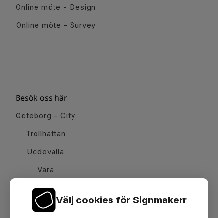
Online möte - Design
Online möte - Survey
Besök oss här
Göteborg - City
Trollhättan
Uddevalla
Vara
Välj cookies för Signmakerr
Växel telefon:
0512-15900